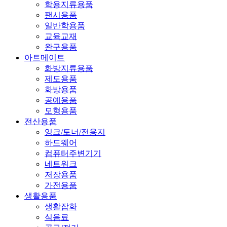
학용지류용품
팬시용품
일반학용품
교육교재
완구용품
아트메이트
화방지류용품
제도용품
화방용품
공예용품
모형용품
전산용품
잉크/토너/전용지
하드웨어
컴퓨터주변기기
네트워크
저장용품
가전용품
생활용품
생활잡화
식음료