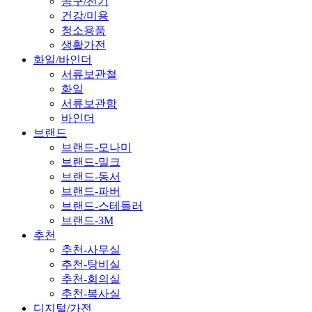
공구/전기
건강/미용
청소용품
생활가전
화일/바인더
서류보관철
화일
서류보관함
바인더
브랜드
브랜드-모나미
브랜드-밀크
브랜드-동서
브랜드-파버
브랜드-스테들러
브랜드-3M
추천
추천-사무실
추천-탕비실
추천-회의실
추천-복사실
디지털/가전