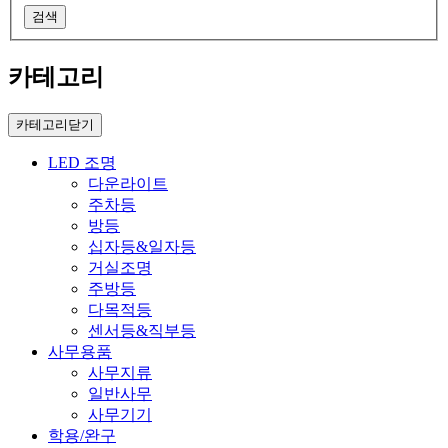
검색
카테고리
카테고리닫기
LED 조명
다운라이트
주차등
방등
십자등&일자등
거실조명
주방등
다목적등
센서등&직부등
사무용품
사무지류
일반사무
사무기기
학용/완구