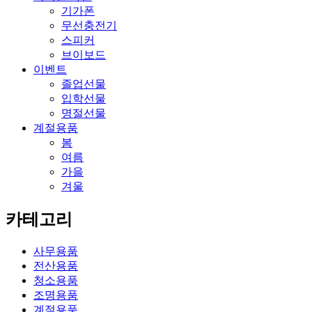
기가폰
무선충전기
스피커
브이보드
이벤트
졸업선물
입학선물
명절선물
계절용품
봄
여름
가을
겨울
카테고리
사무용품
전산용품
청소용품
조명용품
계절용품