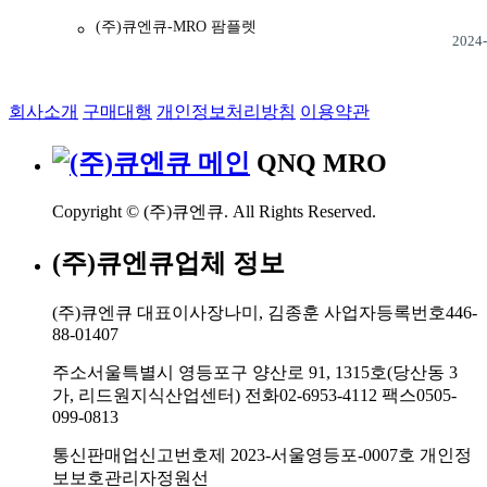
(주)큐엔큐-MRO 팜플렛
2024-
회사소개
구매대행
개인정보처리방침
이용약관
QNQ MRO
Copyright © (주)큐엔큐. All Rights Reserved.
(주)큐엔큐업체 정보
(주)큐엔큐
대표이사
장나미, 김종훈
사업자등록번호
446-
88-01407
주소
서울특별시 영등포구 양산로 91, 1315호(당산동 3
가, 리드원지식산업센터)
전화
02-6953-4112
팩스
0505-
099-0813
통신판매업신고번호
제 2023-서울영등포-0007호
개인정
보보호관리자
정원선