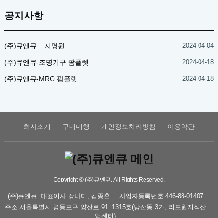
공지사항
(주)큐엔큐 _ 지명원
2024-04-04
(주)큐엔큐-조명기구 팜플렛
2024-04-18
(주)큐엔큐-MRO 팜플렛
2024-04-18
회사소개
구매대행
개인정보처리방침
이용약관
Copyright © (주)큐엔큐. All Rights Reserved.
(주)큐엔큐
대표이사
장나미, 김종훈
사업자등록번호
446-88-01407
주소
서울특별시 영등포구 양산로 91, 1315호(당산동 3가, 리드원지식산
업센터)