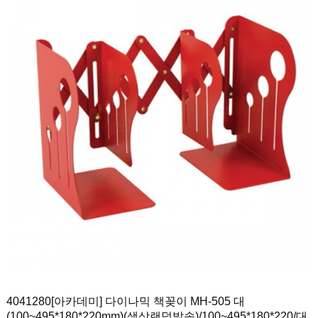
4041280
[아카데미] 다이나믹 책꽂이 MH-505 대
(100~495*180*220mm)(색상랜덤발송)
/100~495*180*220/대