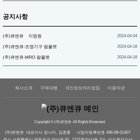
공지사항
(주)큐엔큐 _ 지명원
2024-04-04
(주)큐엔큐-조명기구 팜플렛
2024-04-18
(주)큐엔큐-MRO 팜플렛
2024-04-18
회사소개
구매대행
개인정보처리방침
이용약관
Copyright © (주)큐엔큐. All Rights Reserved.
(주)큐엔큐
대표이사
장나미, 김종훈
사업자등록번호
446-88-01407
주소
서울특별시 영등포구 양산로 91, 1315호(당산동 3가, 리드원지식산