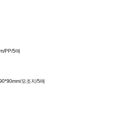
mm/PP/5매
/90*90mm/모조지/5매