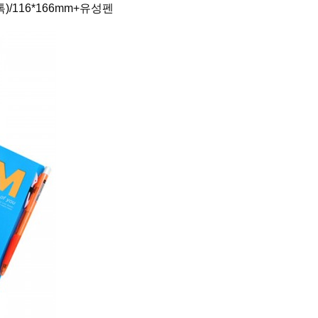
톡)
/116*166mm+유성펜