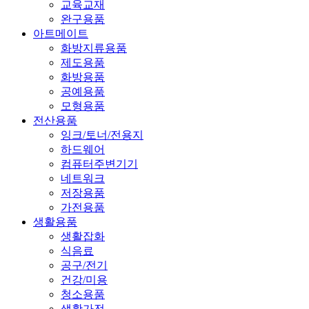
교육교재
완구용품
아트메이트
화방지류용품
제도용품
화방용품
공예용품
모형용품
전산용품
잉크/토너/전용지
하드웨어
컴퓨터주변기기
네트워크
저장용품
가전용품
생활용품
생활잡화
식음료
공구/전기
건강/미용
청소용품
생활가전