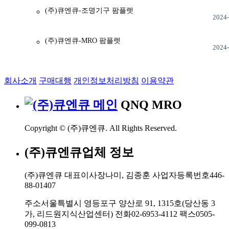
(주)큐엔큐-조명기구 팜플렛
2024-
(주)큐엔큐-MRO 팜플렛
2024-
회사소개
구매대행
개인정보처리방침
이용약관
QNQ MRO
Copyright © (주)큐엔큐. All Rights Reserved.
(주)큐엔큐업체 정보
(주)큐엔큐
대표이사
장나미, 김종훈
사업자등록번호
446-
88-01407
주소
서울특별시 영등포구 양산로 91, 1315호(당산동 3
가, 리드원지식산업센터)
전화
02-6953-4112
팩스
0505-
099-0813