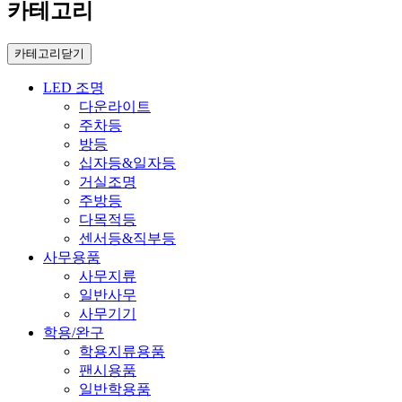
카테고리
카테고리닫기
LED 조명
다운라이트
주차등
방등
십자등&일자등
거실조명
주방등
다목적등
센서등&직부등
사무용품
사무지류
일반사무
사무기기
학용/완구
학용지류용품
팬시용품
일반학용품