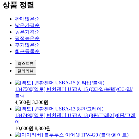
상품 정렬
판매많은순
낮은가격순
높은가격순
평점높은순
후기많은순
최근등록순
리스트뷰
갤러리뷰
1347500
[엑토] 변환젠더 USBA-15 (C타입/블랙)
/C타입/
블랙
4,500원
3,300원
1347490
[엑토] 변환젠더 USBA-13 (8핀/그레이)
/8핀/그레
이
10,000원
8,300원