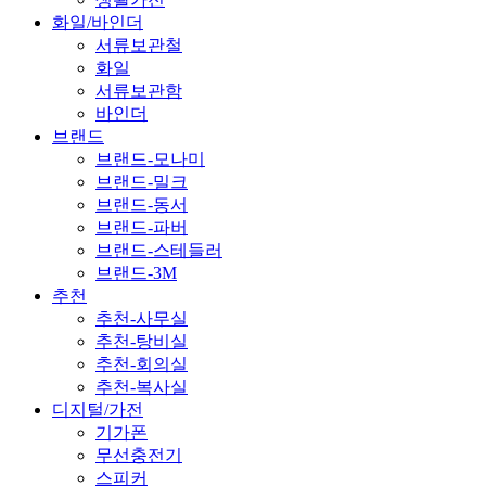
화일/바인더
서류보관철
화일
서류보관함
바인더
브랜드
브랜드-모나미
브랜드-밀크
브랜드-동서
브랜드-파버
브랜드-스테들러
브랜드-3M
추천
추천-사무실
추천-탕비실
추천-회의실
추천-복사실
디지털/가전
기가폰
무선충전기
스피커