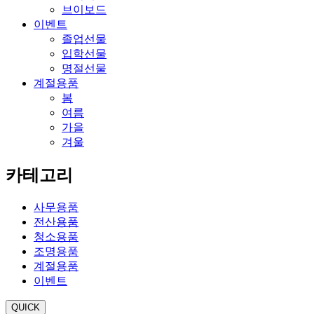
브이보드
이벤트
졸업선물
입학선물
명절선물
계절용품
봄
여름
가을
겨울
카테고리
사무용품
전산용품
청소용품
조명용품
계절용품
이벤트
QUICK