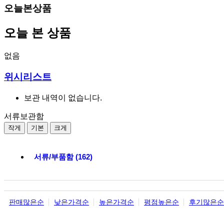
오늘본상품
오늘 본 상품
없음
위시리스트
보관 내역이 없습니다.
서류보관함
작게
기본
크게
서류/부품함 (162)
판매많은순
낮은가격순
높은가격순
평점높은순
후기많은순