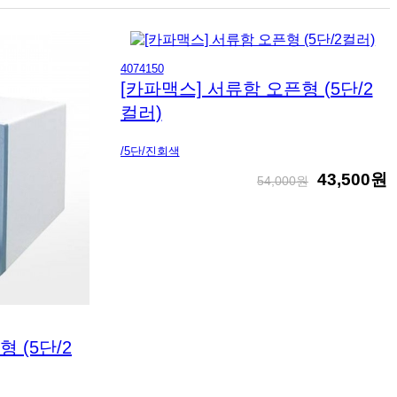
4074150
[카파맥스] 서류함 오픈형 (5단/2
컬러)
/5단/진회색
43,500원
54,000원
 (5단/2