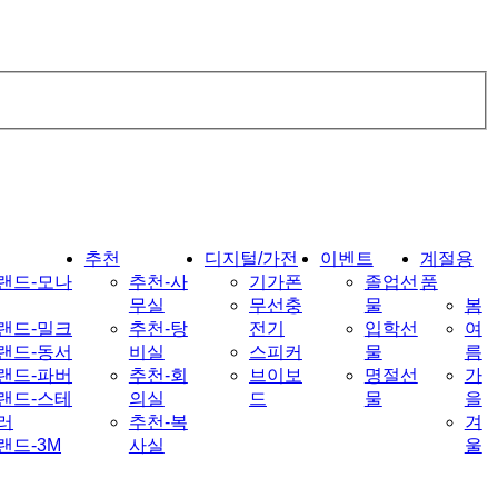
추천
디지털/가전
이벤트
계절용
랜드-모나
추천-사
기가폰
졸업선
품
무실
무선충
물
봄
랜드-밀크
추천-탕
전기
입학선
여
랜드-동서
비실
스피커
물
름
랜드-파버
추천-회
브이보
명절선
가
랜드-스테
의실
드
물
을
러
추천-복
겨
랜드-3M
사실
울