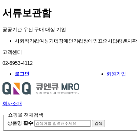
서류보관함
공공기관 우선 구매 대상 기업
사회적기업
여성기업
장애인기업
장애인표준사업장
벤처확
고객센터
02-6953-4112
로그인
회원가입
회사소개
쇼핑몰 전체검색
상품명
필수
검색