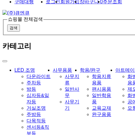
구매대행
로그인
회원가입
장바구니
0
주문조회
쇼핑몰 전체검색
검색
카테고리
LED 조명
사무용품
학용/완구
아트메이
다운라이트
사무지
학용지류
화
주차등
류
용품
용
방등
일반사
팬시용품
제
십자등&일
무
일반학용
화
자등
사무기
품
공
거실조명
기
교육교재
모
주방등
완구용품
다목적등
센서등&직
부등