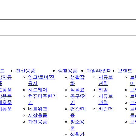
트
전산용품
생활용품
화일/바인더
브랜드
방지류
잉크/토너/전
생활잡
서류보
브
품
용지
화
관철
미
도용품
하드웨어
식음료
화일
브
방용품
컴퓨터주변기
공구/전
서류보
브
예용품
기
기
관함
브
형용품
네트워크
건강/미
바인더
브
저장용품
용
들
가전용품
청소용
브
품
생활가