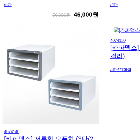
/5단
/4단
46,000원
56,000원
4074130
[카파맥스]
컬러)
/3단/진회색
4074140
[카파맥스] 서류함 오픈형 (3단/2