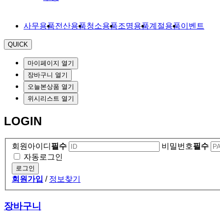
사무용품
전산용품
청소용품
조명용품
계절용품
이벤트
QUICK
마이페이지 열기
장바구니 열기
오늘본상품 열기
위시리스트 열기
LOGIN
회원아이디
필수
비밀번호
필수
자동로그인
로그인
회원가입
/
정보찾기
장바구니