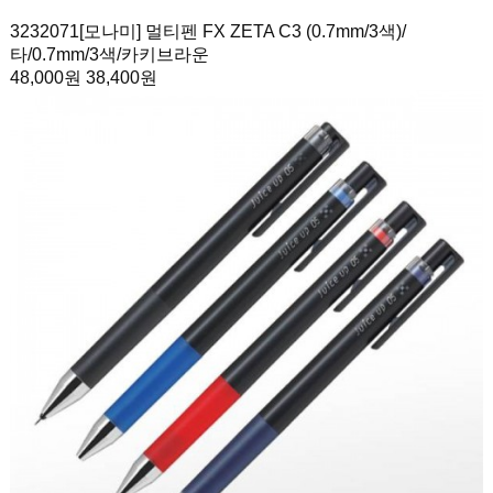
3232071
[모나미] 멀티펜 FX ZETA C3 (0.7mm/3색)/
타
/0.7mm/3색/카키브라운
48,000원
38,400원