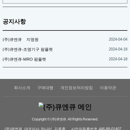
공지사항
(주)큐엔큐 _ 지명원
2024-04-04
(주)큐엔큐-조명기구 팜플렛
2024-04-18
(주)큐엔큐-MRO 팜플렛
2024-04-18
회사소개
구매대행
개인정보처리방침
이용약관
Copyright © (주)큐엔큐. All Rights Reserved.
(주)큐엔큐
대표이사
장나미, 김종훈
사업자등록번호
446-88-01407