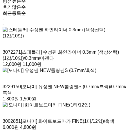
평점높은순
후기많은순
최근등록순
3072271
[스테들러] 수성펜 화인라이너 0.3mm (색상선택)
(1갑/10입)
/0.3mm/마젠타
12,000원
11,000원
3229150
[모나미] 유성펜 NEW롤링펜S (0.7mm/흑색)
/0.7mm/
흑색
1,800원
1,500원
3002851
[모나미] 화이트보드마카 FINE(1타/12입)
/흑색
6,000원
4,800원