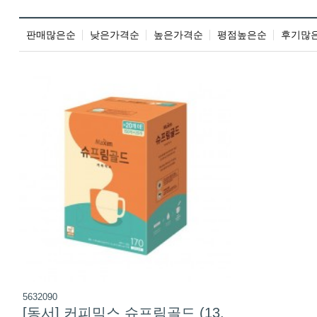
판매많은순
낮은가격순
높은가격순
평점높은순
후기많
5632090
[동서] 커피믹스 슈프림골드 (13.