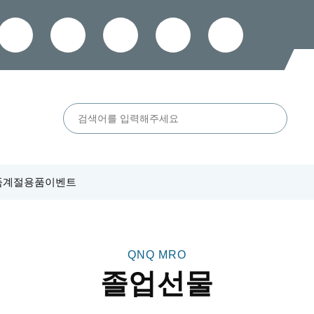
품
계절용품
이벤트
졸업선물