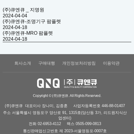
(주)큐엔큐 _ 지명원
2024-04-04
(주)큐엔큐-조명기구 팜플렛
2024-04-18
(주)큐엔큐-MRO 팜플렛
2024-04-18
회사소개
구매대행
개인정보처리방침
이용약관
Copyright © (주)큐엔큐. All Rights Reserved.
(주)큐엔큐
대표이사
장나미, 김종훈
사업자등록번호
446-88-01407
주소
서울특별시 영등포구 양산로 91, 1315호(당산동 3가, 리드원지식산
업센터)
전화
02-6953-4112
팩스
0505-099-0813
통신판매업신고번호
제 2023-서울영등포-0007호